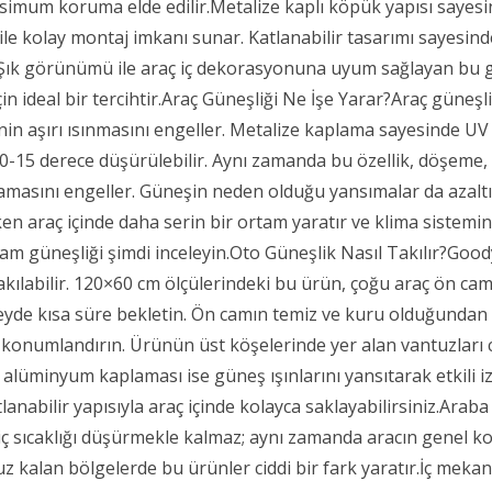
simum koruma elde edilir.Metalize kaplı köpük yapısı sayes
 ile kolay montaj imkanı sunar. Katlanabilir tasarımı sayesin
ir. Şık görünümü ile araç iç dekorasyonuna uyum sağlayan bu
in ideal bir tercihtir.Araç Güneşliği Ne İşe Yarar?Araç güne
inin aşırı ısınmasını engeller. Metalize kaplama sayesinde UV ı
 10-15 derece düşürülebilir. Aynı zamanda bu özellik, döşeme,
asını engeller. Güneşin neden olduğu yansımalar da azaltıla
en araç içinde daha serin bir ortam yaratır ve klima sistemini
m güneşliği şimdi inceleyin.Oto Güneşlik Nasıl Takılır?Good
akılabilir. 120×60 cm ölçülerindeki bu ürün, çoğu araç ön
zeyde kısa süre bekletin. Ön camın temiz ve kuru olduğundan 
 konumlandırın. Ürünün üst köşelerinde yer alan vantuzları c
alüminyum kaplaması ise güneş ışınlarını yansıtarak etkili i
atlanabilir yapısıyla araç içinde kolayca saklayabilirsiniz.Ar
e iç sıcaklığı düşürmekle kalmaz; aynı zamanda aracın genel 
z kalan bölgelerde bu ürünler ciddi bir fark yaratır.İç mekan