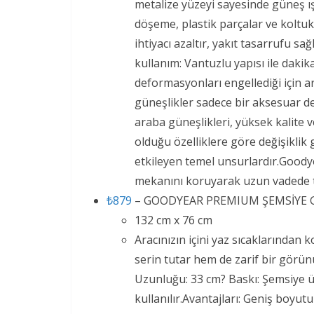
metalize yüzeyi sayesinde güneş ış
döşeme, plastik parçalar ve koltuk
ihtiyacı azaltır, yakıt tasarrufu s
kullanım: Vantuzlu yapısı ile dakika
deformasyonları engellediği için 
güneşlikler sadece bir aksesuar de
araba güneşlikleri, yüksek kalite 
olduğu özelliklere göre değişiklik 
etkileyen temel unsurlardır.Goodye
mekanını koruyarak uzun vadede ta
₺879
– GOODYEAR PREMIUM ŞEMSİYE 
132 cm x 76 cm
Aracınızın içini yaz sıcaklarından 
serin tutar hem de zarif bir görün
Uzunluğu: 33 cm? Baskı: Şemsiye ü
kullanılır.Avantajları: Geniş boyut