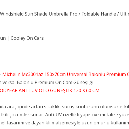
indshield Sun Shade Umbrella Pro / Foldable Handle / Ultim
sun | Cooley On Cars
–
Michelin Mc3001az 150x70cm Universal Balonlu Premium 
iversal Balonlu Premium Ön Cam Güneşliği
ODYEAR ANTİ-UV OTO GÜNEŞLİK 120 X 60 CM
da araç içinde artan sıcaklık, sürüş konforunu olumsuz etkil
tkili çözümler sunar. Anti-UV özellikli yapısı ve metalize yüz
yonel tasarımı ve dayanıklı malzemesiyle uzun ömürlü kullanı