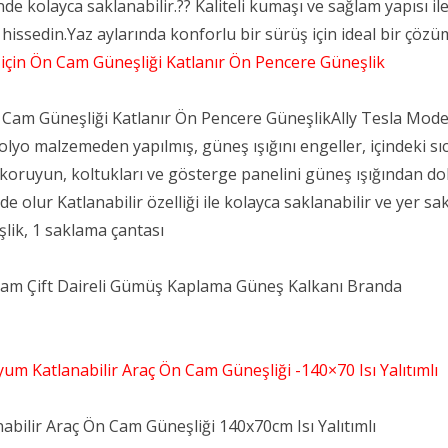
sinde kolayca saklanabilir.?? Kaliteli kumaşı ve sağlam yapıs
 hissedin.Yaz aylarında konforlu bir sürüş için ideal bir çözü
 için Ön Cam Güneşliği Katlanır Ön Pencere Güneşlik
 Cam Güneşliği Katlanır Ön Pencere Güneşli​k​Ally Tesla Mode
yo malzemeden yapılmış, güneş ışığını engeller, içindeki sıcak
n koruyun, koltukları ve gösterge panelini güneş ışığından do
lde olur Katlanabilir özelliği ile kolayca saklanabilir ve yer 
eşlik, 1 saklama çantası
am Çift Daireli Gümüş Kaplama Güneş Kalkanı Branda
m Katlanabilir Araç Ön Cam Güneşliği -140×70 Isı Yalıtımlı
bilir Araç Ön Cam Güneşliği 140x70cm Isı Yalıtımlı