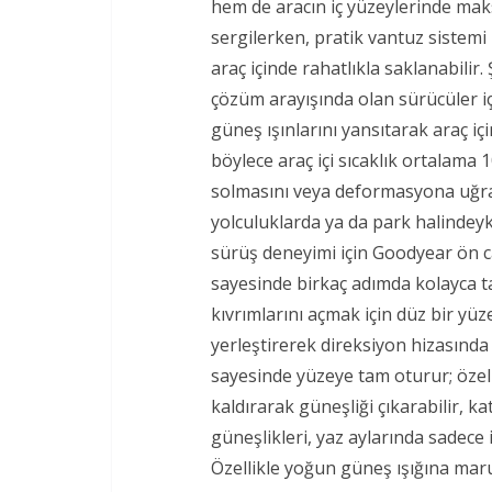
hem de aracın iç yüzeylerinde mak
sergilerken, pratik vantuz sistemi
araç içinde rahatlıkla saklanabil
çözüm arayışında olan sürücüler iç
güneş ışınlarını yansıtarak araç iç
böylece araç içi sıcaklık ortalama
solmasını veya deformasyona uğram
yolculuklarda ya da park halindeyk
sürüş deneyimi için Goodyear ön ca
sayesinde birkaç adımda kolayca t
kıvrımlarını açmak için düz bir yü
yerleştirerek direksiyon hizasında
sayesinde yüzeye tam oturur; özel 
kaldırarak güneşliği çıkarabilir, k
güneşlikleri, yaz aylarında sadec
Özellikle yoğun güneş ışığına maru