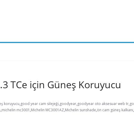
1.3 TCe için Güneş Koruyucu
eş koruyucu
,
good year cam silejeği
,
goodyear
,
goodyear oto aksesuar web tr
,
go
ş
,
michelin mc3001
,
Michelin MC3001AZ
,
Michelin sunshade
,
ön cam güneş kalkanı
,