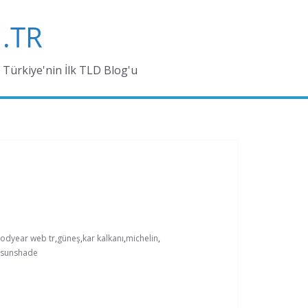
.TR
Türkiye'nin İlk TLD Blog'u
odyear web tr
,
güneş
,
kar kalkanı
,
michelin
,
sunshade