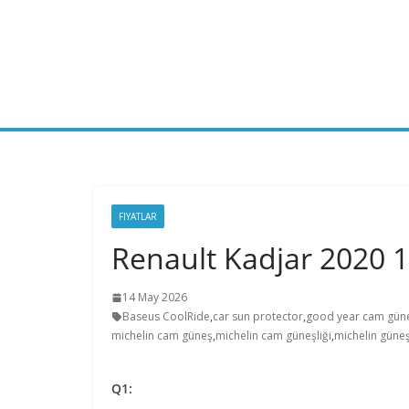
Skip
to
content
FIYATLAR
Renault Kadjar 2020 
14 May 2026
Baseus CoolRide
,
car sun protector
,
good year cam gün
michelin cam güneş
,
michelin cam güneşliği
,
michelin güne
Q1: