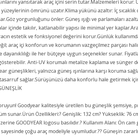
ınlarını yansıtarak araç içini serin tutar.Malzemeleri korur:
 yüzeylerinin ömrünü uzatır.Klima yükünü azaltır: İç sıcaklı
ağlar.Göz yorgunluğunu önler: Güneş ışığı ve parlamaları azal
lar içinde takılır, katlanabilir yapısı ile minimal yer kaplar.
aracın estetik ve fonksiyonel değerini korur.Günlük kullanım
ğil; araç içi konforun ve korumanın vazgeçilmez parçası hali
ve dayanıklılığı ile her bütçeye uygun seçenekler sunar. Fiyat
gösterebilir. Anti-UV korumalı metalize kaplama ve sünger dest
ar güneşlikleri, yalnızca güneş ışınlarına karşı koruma sağ
sarruf sağlar.Sürüşünüzü daha konforlu hale getirmek için
GÜNEŞLİK
koruyun! Goodyear kalitesiyle üretilen bu güneşlik şemsiye, pr
üm sunar.Ürün Özellikleri:? Genişlik: 132 cm? Yükseklik: 76 
zerine GOODYEAR logosu basılıdır.? Kullanım Alanı: Ön cam g
u sayesinde çoğu araç modeliyle uyumludur.?? Güneşin zararlı ış