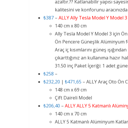
azaltır.?? Katlanabilir yapısı saye
kalitesini ve konforunu aracınızda
₺387
–
ALLY Ally Tesla Model Y Model 3
140 cm x 80 cm
Ally Tesla Model Y Model 3 için Ön
Ön Pencere Güneşli​k Alüminyum fol
Araç iç kısımlarını güneş ışığında
çıkarttığınız an kullanıma hazır ha
31.50 inç Paket İçeriği: 1 adet gün
₺258
–
₺232,20
|
₺471,65
– ALLY Araç Oto Ön C
148 cm x 69 cm
Çift Daireli Model
₺206,40
–
ALLY ALLY 5 Katmanlı Alüminyu
140 cm x 70 cm
ALLY 5 Katmanlı Alüminyum Katlana