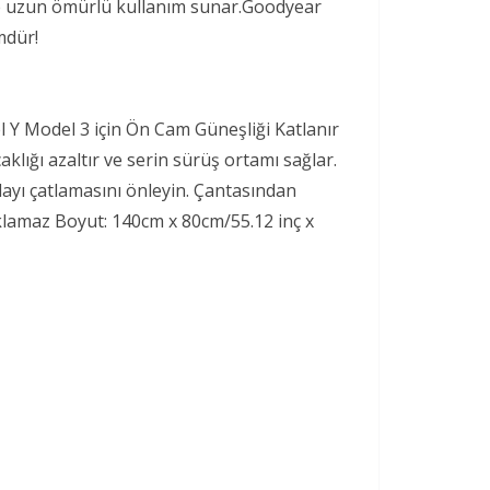
ı ile uzun ömürlü kullanım sunar.Goodyear
mdür!
l Y Model 3 için Ön Cam Güneşliği Katlanır
lığı azaltır ve serin sürüş ortamı sağlar.
layı çatlamasını önleyin. Çantasından
saklamaz Boyut: 140cm x 80cm/55.12 inç x