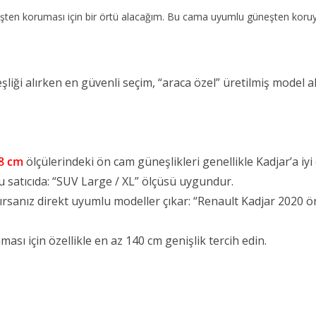
ten koruması için bir örtü alacağım. Bu cama uyumlu güneşten koruyu
liği alırken en güvenli seçim, “araca özel” üretilmiş model 
78 cm
ölçülerindeki ön cam güneşlikleri genellikle Kadjar’a iyi
u satıcıda: “SUV Large / XL” ölçüsü uygundur.
ırsanız direkt uyumlu modeller çıkar: “Renault Kadjar 2020 ö
sı için özellikle en az 140 cm genişlik tercih edin.