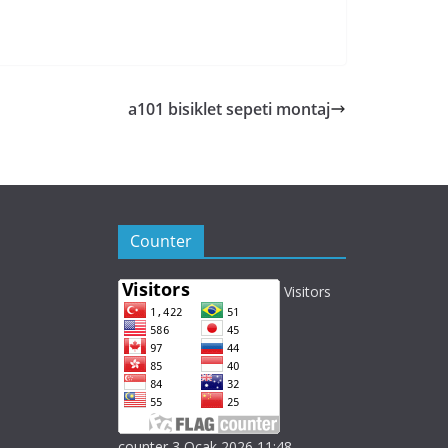
a101 bisiklet sepeti montaj
Counter
Visitors
counter 3 Ocak 2026 11:48