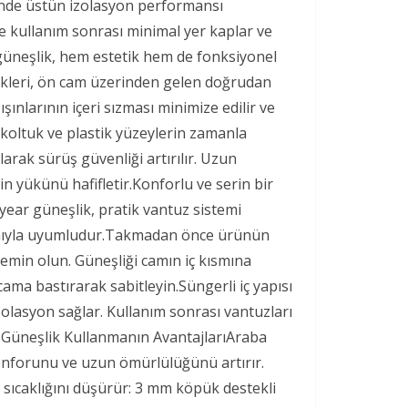
inde üstün izolasyon performansı
de kullanım sonrası minimal yer kaplar ve
 güneşlik, hem estetik hem de fonksiyonel
şlikleri, ön cam üzerinden gelen doğrudan
şınlarının içeri sızması minimize edilir ve
 koltuk ve plastik yüzeylerin zamanla
rak sürüş güvenliği artırılır. Uzun
n yükünü hafifletir.Konforlu ve serin bir
year güneşlik, pratik vantuz sistemi
 camıyla uyumludur.Takmadan önce ürünün
emin olun. Güneşliği camın iç kısmına
ama bastırarak sabitleyin.Süngerli iç yapısı
zolasyon sağlar. Kullanım sonrası vantuzları
aba Güneşlik Kullanmanın AvantajlarıAraba
konforunu ve uzun ömürlülüğünü artırır.
 sıcaklığını düşürür: 3 mm köpük destekli