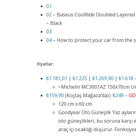
01
02
– Baseus CoolRide Doubled Layered W
– Black
03
04
– How to protect your car from the 
Fiyatlar:
₺1.181,01
|
₺1.225
|
₺1.269,90
|
₺1.618
• Michelin MC3001AZ 150x70cm Un
₺159,90
(Koçtaş Mağaza’da)|
₺249
–
GO
120 cm x 60 cm
Goodyear Oto Güneşlik Yaz ayların
oto güneşlikleri, bu soruna karşı e
araç içi sıcaklığı düşürür. Fonksi