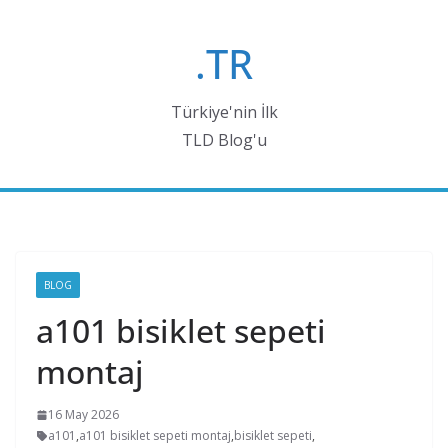
Skip
to
.TR
content
Türkiye'nin İlk
TLD Blog'u
BLOG
a101 bisiklet sepeti
montaj
16 May 2026
a101
,
a101 bisiklet sepeti montaj
,
bisiklet sepeti
,