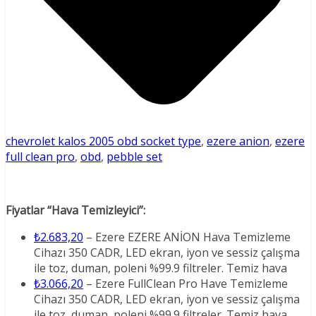
chevrolet kalos 2005 obd socket type
,
ezere anion
,
ezere
full clean pro
,
obd
,
pebble set
Fiyatlar “Hava Temizleyici”:
₺2.683,20
– Ezere EZERE ANİON Hava Temizleme
Cihazı 350 CADR, LED ekran, iyon ve sessiz çalışma
ile toz, duman, poleni %99.9 filtreler. Temiz hava
₺3.066,20
– Ezere FullClean Pro Have Temizleme
Cihazı 350 CADR, LED ekran, iyon ve sessiz çalışma
ile toz, duman, poleni %99.9 filtreler. Temiz hava