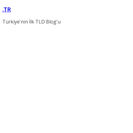
Skip
.TR
to
content
Türkiye'nin İlk TLD Blog'u