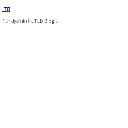
Skip
.TR
to
content
Türkiye'nin İlk TLD Blog'u