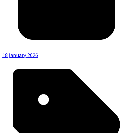
18 January 2026