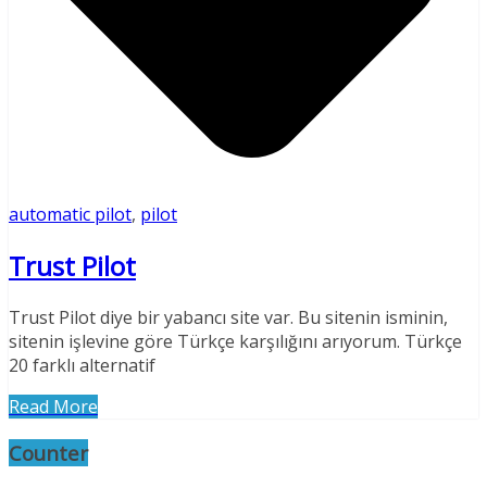
automatic pilot
,
pilot
Trust Pilot
Trust Pilot diye bir yabancı site var. Bu sitenin isminin,
sitenin işlevine göre Türkçe karşılığını arıyorum. Türkçe
20 farklı alternatif
Read More
Counter