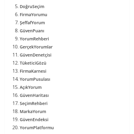
DoğruSeçim
FirmaYorumu
ŞeffafYorum
GüvenPuanı
YorumRehberi
GerçekYorumlar
GüvenDenetçisi
TüketiciGözü
FirmaKarnesi
YorumPusulası
AçıkYorum
GüvenHaritası
SeçimRehberi
MarkaYorum
GüvenEndeksi
YorumPlatformu