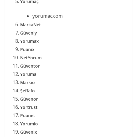
Yorumaç
yorumac.com
MarkaNet
Güvenly
Yorumax
Puanix
NetYorum
Güventor
Yoruma
Markio
Şeffafo
Güvenor
Yortrust
Puanet
Yorumio
Güvenix