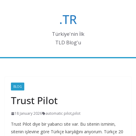
Skip
to
.TR
content
Türkiye'nin İlk
TLD Blog'u
BLOG
Trust Pilot
18 January 2026
automatic pilot
,
pilot
Trust Pilot diye bir yabancı site var. Bu sitenin isminin,
sitenin işlevine göre Türkçe karşılığını arıyorum. Türkçe 20