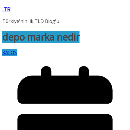
Skip
.TR
to
content
Türkiye'nin İlk TLD Blog'u
depo marka nedir
KALOS