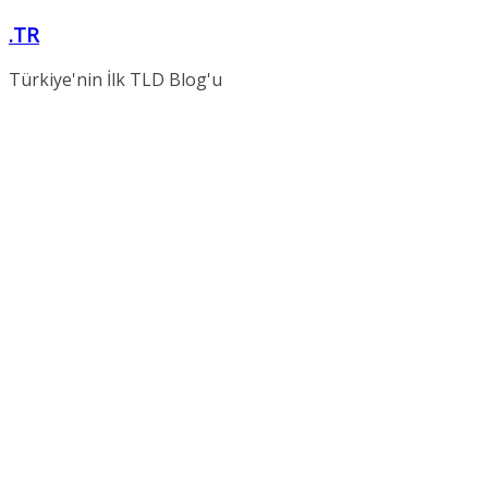
Skip
.TR
to
content
Türkiye'nin İlk TLD Blog'u