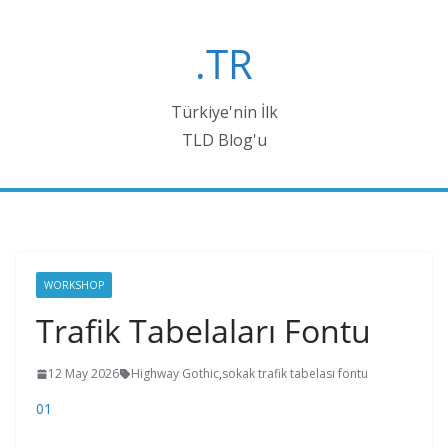
Skip
to
.TR
content
Türkiye'nin İlk
TLD Blog'u
WORKSHOP
Trafik Tabelaları Fontu
12 May 2026
Highway Gothic
,
sokak trafik tabelası fontu
01