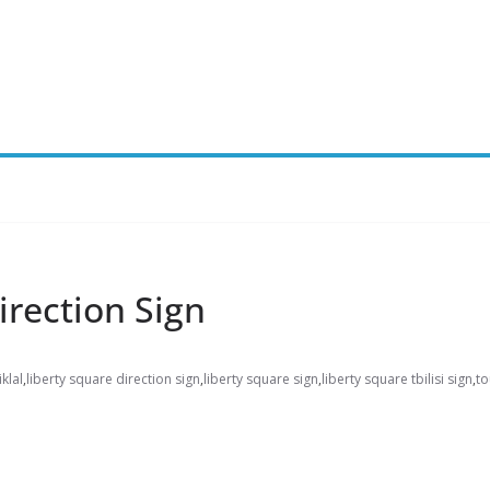
irection Sign
iklal
,
liberty square direction sign
,
liberty square sign
,
liberty square tbilisi sign
,
to