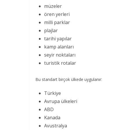
müzeler
ören yerleri
milli parklar
plajlar
tarihi yapılar
kamp alanları
seyir noktaları
turistik rotalar
Bu standart birçok ülkede uygulanır:
Türkiye
Avrupa ülkeleri
ABD
Kanada
Avustralya