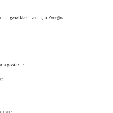
aretler genellikle kahverengidir. Örneğin:
la gösterilir.
r:
alanlar