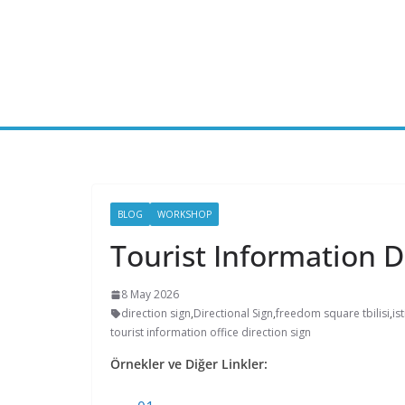
Skip
to
content
BLOG
WORKSHOP
Tourist Information D
8 May 2026
direction sign
,
Directional Sign
,
freedom square tbilisi
,
ist
tourist information office direction sign
Örnekler ve Diğer Linkler: