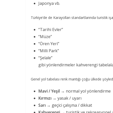
Japonya vb.
Türkiye’de de Karayolları standartlarında turistik iş
“Tarihi Evler”
“Müze”
“Ören Yeri”
“Milli Park”
“Şelale”
gibi yönlendirmeler kahverengi tabelalar
Genel yol tabelası renk mantığı çoğu ülkede şöyledi
Mavi / Yeşil
→ normal yol yönlendirme
Kırmızı
→ yasak / uyarı
Sarı
→ geçici çalışma / dikkat
Kahverengi
→ turistik ve rekreasyonel 