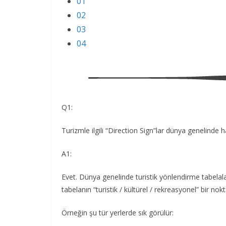
01
02
03
04
Q1:
Turizmle ilgili “Direction Sign”lar dünya genelinde 
A1:
Evet. Dünya genelinde turistik yönlendirme tabelal
tabelanın “turistik / kültürel / rekreasyonel” bir nokt
Örneğin şu tür yerlerde sık görülür: