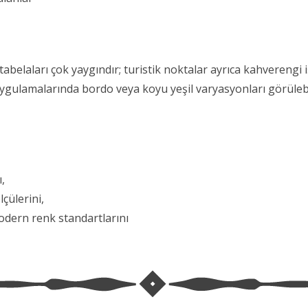
belaları çok yaygındır; turistik noktalar ayrıca kahverengi işa
” uygulamalarında bordo veya koyu yeşil varyasyonları görülebi
,
lçülerini,
odern renk standartlarını