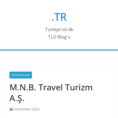
Skip
to
.TR
content
Türkiye'nin İlk
TLD Blog'u
REFERANSLAR
M.N.B. Travel Turizm
A.Ş.
5 December 2024