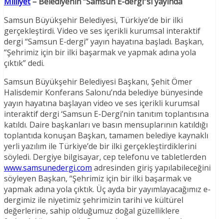
Milliyet
– Belediyenin “Samsun E-dergi”si yayında
Samsun Büyükşehir Belediyesi, Türkiye’de bir ilki
gerçekleştirdi. Video ve ses içerikli kurumsal interaktif
dergi “Samsun E-dergi” yayın hayatına başladı. Başkan,
“Şehrimiz için bir ilki başarmak ve yapmak adına yola
çıktık” dedi.
Samsun Büyükşehir Belediyesi Başkanı, Şehit Ömer
Halisdemir Konferans Salonu’nda belediye bünyesinde
yayın hayatına başlayan video ve ses içerikli kurumsal
interaktif dergi ‘Samsun E-Dergi’nin tanıtım toplantısına
katıldı. Daire başkanları ve basın mensuplarının katıldığı
toplantıda konuşan Başkan, tamamen belediye kaynaklı
yerli yazılım ile Türkiye’de bir ilki gerçekleştirdiklerini
söyledi. Dergiye bilgisayar, cep telefonu ve tabletlerden
www.samsunedergi.com
adresinden giriş yapılabileceğini
söyleyen Başkan, “Şehrimiz için bir ilki başarmak ve
yapmak adına yola çıktık. Üç ayda bir yayımlayacağımız e-
dergimiz ile niyetimiz şehrimizin tarihi ve kültürel
değerlerine, sahip olduğumuz doğal güzelliklere