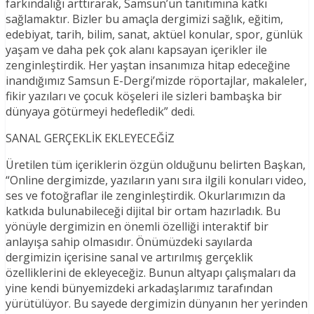
farkındalığı arttırarak, Samsun’un tanıtımına katkı
sağlamaktır. Bizler bu amaçla dergimizi sağlık, eğitim,
edebiyat, tarih, bilim, sanat, aktüel konular, spor, günlük
yaşam ve daha pek çok alanı kapsayan içerikler ile
zenginleştirdik. Her yaştan insanımıza hitap edeceğine
inandığımız Samsun E-Dergi’mizde röportajlar, makaleler,
fikir yazıları ve çocuk köşeleri ile sizleri bambaşka bir
dünyaya götürmeyi hedefledik” dedi.
SANAL GERÇEKLİK EKLEYECEĞİZ
Üretilen tüm içeriklerin özgün olduğunu belirten Başkan,
“Online dergimizde, yazıların yanı sıra ilgili konuları video,
ses ve fotoğraflar ile zenginleştirdik. Okurlarımızın da
katkıda bulunabileceği dijital bir ortam hazırladık. Bu
yönüyle dergimizin en önemli özelliği interaktif bir
anlayışa sahip olmasıdır. Önümüzdeki sayılarda
dergimizin içerisine sanal ve artırılmış gerçeklik
özelliklerini de ekleyeceğiz. Bunun altyapı çalışmaları da
yine kendi bünyemizdeki arkadaşlarımız tarafından
yürütülüyor. Bu sayede dergimizin dünyanın her yerinden