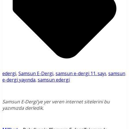
edergi
,
Samsun E-Dergi
,
samsun e-dergi 11. sayı
,
samsun
e-dergi yayında
,
samsun edergi
Samsun E-Dergi’ye yer veren internet sitelerini bu
yazımızda derledik.