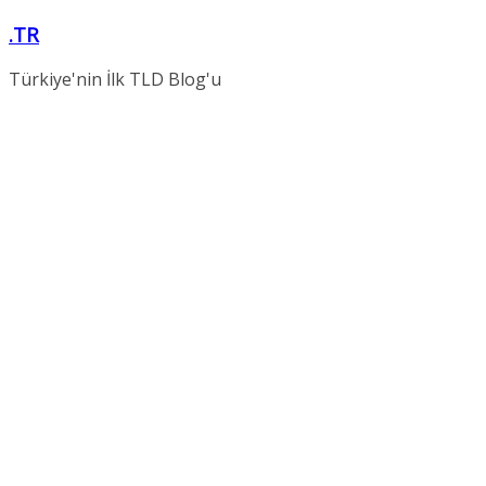
Skip
.TR
to
content
Türkiye'nin İlk TLD Blog'u