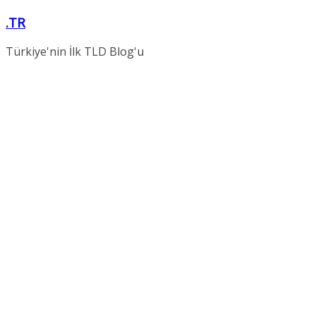
Skip
.TR
to
content
Türkiye'nin İlk TLD Blog'u