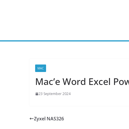
Skip
to
content
MAC
Mac’e Word Excel Po
23 September 2024
Zyxel NAS326