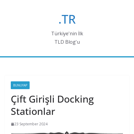
Skip
to
.TR
content
Türkiye'nin İlk
TLD Blog'u
BUNUYAP
Çift Girişli Docking
Stationlar
23 September 2024