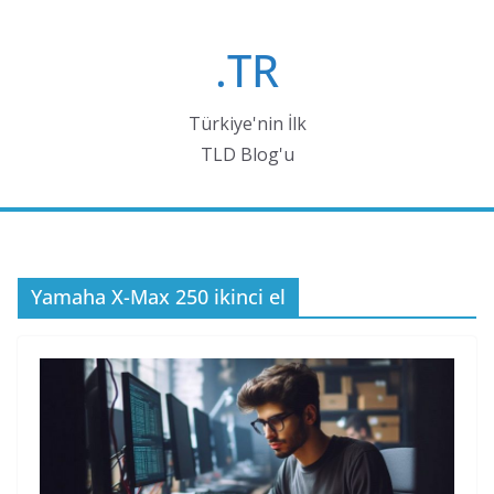
Skip
to
.TR
content
Türkiye'nin İlk
TLD Blog'u
Yamaha X-Max 250 ikinci el