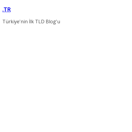
Skip
.TR
to
content
Türkiye'nin İlk TLD Blog'u