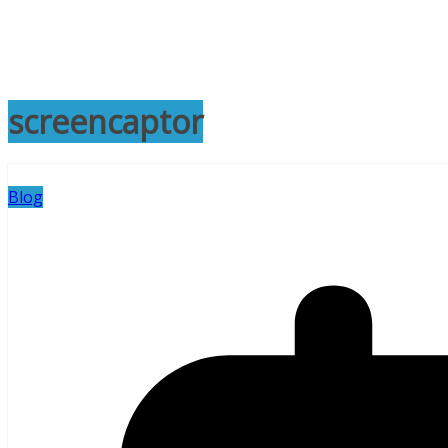
screencaptor
Blog