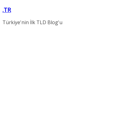
Skip
.TR
to
content
Türkiye'nin İlk TLD Blog'u