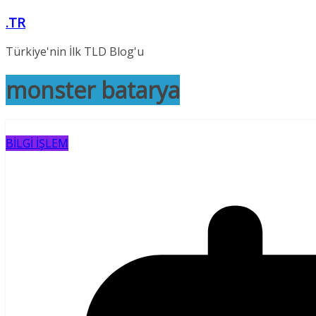
Skip
.TR
to
content
Türkiye'nin İlk TLD Blog'u
monster batarya
BİLGİ İŞLEM