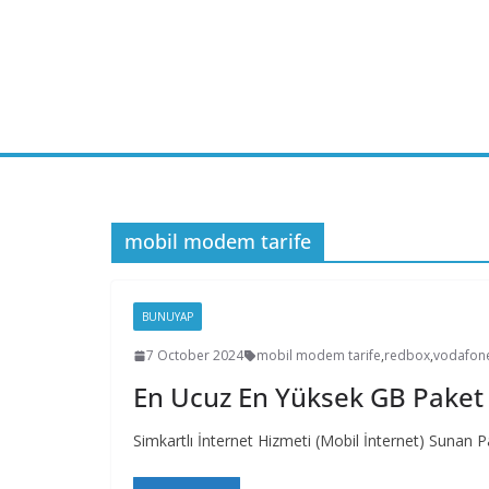
Skip
to
content
mobil modem tarife
BUNUYAP
7 October 2024
mobil modem tarife
,
redbox
,
vodafon
En Ucuz En Yüksek GB Paket
Simkartlı İnternet Hizmeti (Mobil İnternet) Sunan