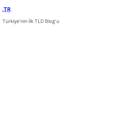
Skip
.TR
to
content
Türkiye'nin İlk TLD Blog'u