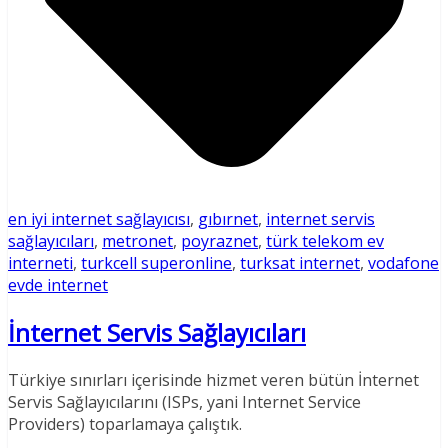
en iyi internet sağlayıcısı
,
gıbırnet
,
internet servis
sağlayıcıları
,
metronet
,
poyraznet
,
türk telekom ev
interneti
,
turkcell superonline
,
turksat internet
,
vodafone
evde internet
İnternet Servis Sağlayıcıları
Türkiye sınırları içerisinde hizmet veren bütün İnternet
Servis Sağlayıcılarını (ISPs, yani Internet Service
Providers) toparlamaya çalıştık.