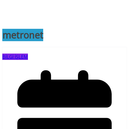
metronet
BİLGİ İŞLEM