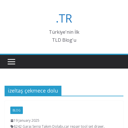
Skip
to
.TR
content
Türkiye'nin İlk
TLD Blog'u
izeltaş çekmece dolu
BLOG
19 January 2025
8242 Garaj Serisi Takım Dolabı
,
car repair tool set drawr
,