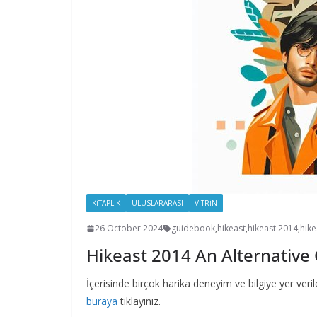
KİTAPLIK
ULUSLARARASI
VİTRİN
26 October 2024
guidebook
,
hikeast
,
hikeast 2014
,
hike
Hikeast 2014 An Alternativ
İçerisinde birçok harika deneyim ve bilgiye yer veril
buraya
tıklayınız.