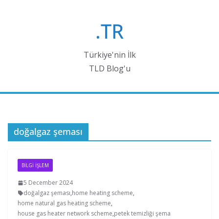
Skip
to
.TR
content
Türkiye'nin İlk
TLD Blog'u
doğalgaz şeması
BİLGİ İŞLEM
5 December 2024
doğalgaz şeması
,
home heating scheme
,
home natural gas heating scheme
,
house gas heater network scheme
,
petek temizliği şema