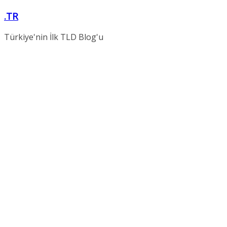
Skip
.TR
to
content
Türkiye'nin İlk TLD Blog'u