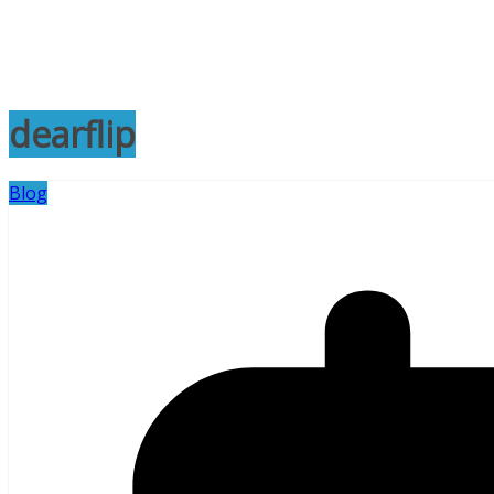
dearflip
Blog