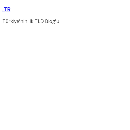
Skip
.TR
to
content
Türkiye'nin İlk TLD Blog'u