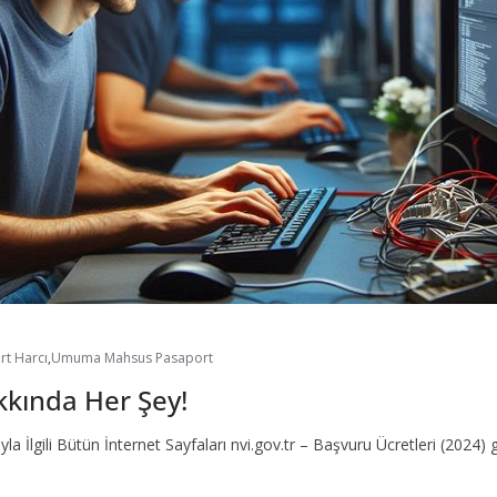
rt Harcı
,
Umuma Mahsus Pasaport
kında Her Şey!
a İlgili Bütün İnternet Sayfaları nvi.gov.tr – Başvuru Ücretleri (2024) 