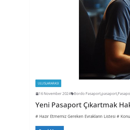
ULUSLARARASI
16 November 2024
Bordo Pasaport
,
pasaport
,
Pasapo
Yeni Pasaport Çıkartmak Hak
# Hazır Etmemiz Gereken Evrakların Listesi # Konuyl