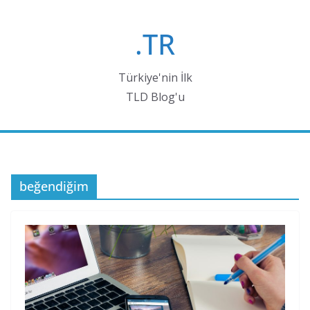
Skip
to
.TR
content
Türkiye'nin İlk
TLD Blog'u
beğendiğim