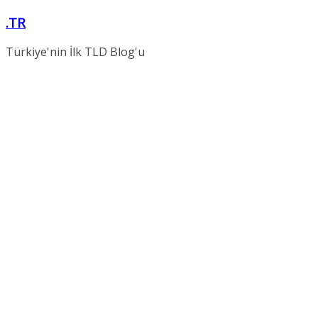
Skip
.TR
to
content
Türkiye'nin İlk TLD Blog'u