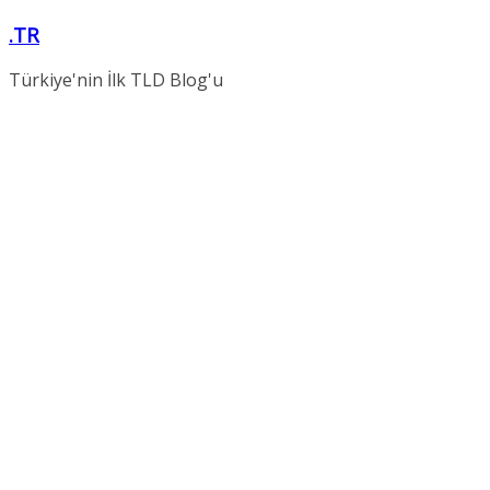
Skip
.TR
to
content
Türkiye'nin İlk TLD Blog'u