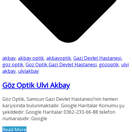
akbay
,
akbay optik
,
akbayoptik
,
Gazi Devlet Hastanesi
,
göz optik
,
Göz Optik Gazi Devlet Hastanesi
,
gözoptik
,
ulvi
akbay
,
ulviakbay
Göz Optik Ulvi Akbay
Göz Optik, Samsun Gazi Devlet Hastanesi’nin hemen
karşısında bulunmaktadır. Google Haritalar Konumu şu
şekildedir: Google Haritalar 0362-233-66-88 telefon
numarasıdır. Google
Read More