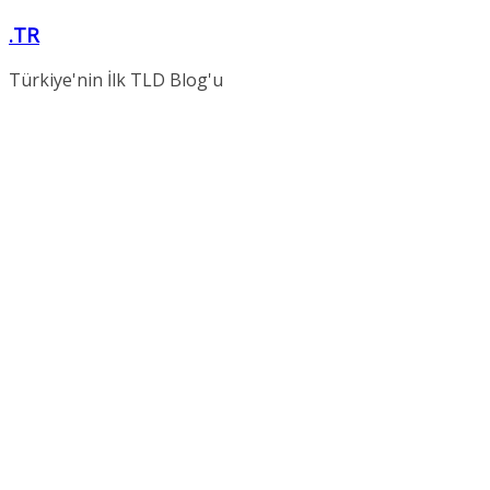
Skip
.TR
to
content
Türkiye'nin İlk TLD Blog'u