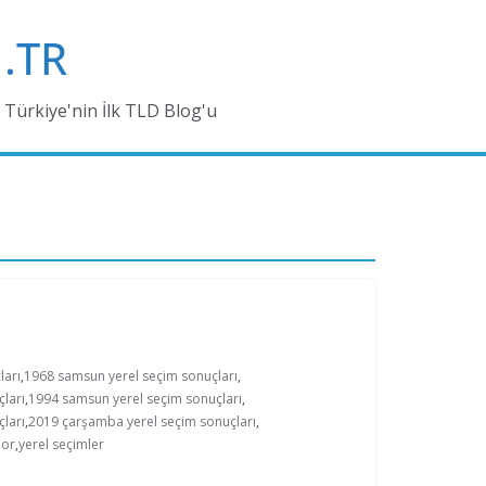
.TR
Türkiye'nin İlk TLD Blog'u
ları
,
1968 samsun yerel seçim sonuçları
,
ları
,
1994 samsun yerel seçim sonuçları
,
ları
,
2019 çarşamba yerel seçim sonuçları
,
por
,
yerel seçimler