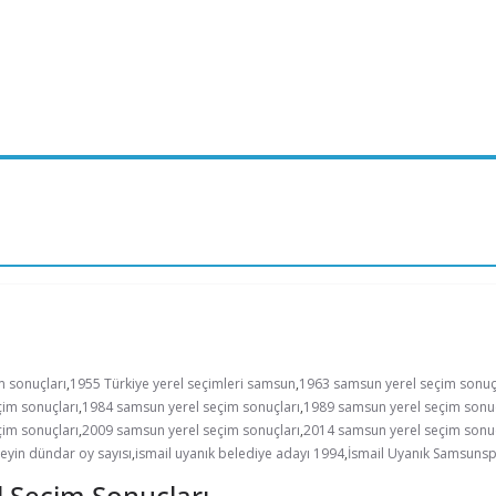
m sonuçları
,
1955 Türkiye yerel seçimleri samsun
,
1963 samsun yerel seçim sonuç
im sonuçları
,
1984 samsun yerel seçim sonuçları
,
1989 samsun yerel seçim sonuç
im sonuçları
,
2009 samsun yerel seçim sonuçları
,
2014 samsun yerel seçim sonuç
eyin dündar oy sayısı
,
ismail uyanık belediye adayı 1994
,
İsmail Uyanık Samsuns
 Seçim Sonuçları