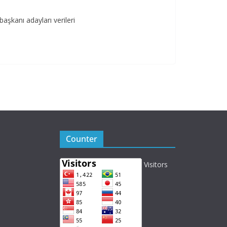
şkanı adayları verileri
Counter
Visitors