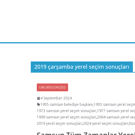
Skip
to
content
2019 çarşamba yerel seçim sonuçları
UNCATEGORIZED
4 September 2024
1955 samsun belediye başkanı
,
1955 samsun yerel seçi
1973 samsun yerel seçim sonuçları
,
1977 samsun yerel seç
1999 samsun yerel seçim sonuçları
,
2004 samsun yerel seç
2019 yerel seçim sonuçları
,
2024 yerel seçim sonuçları
,
hüs
Samsun Tüm Zamanlar Yerel