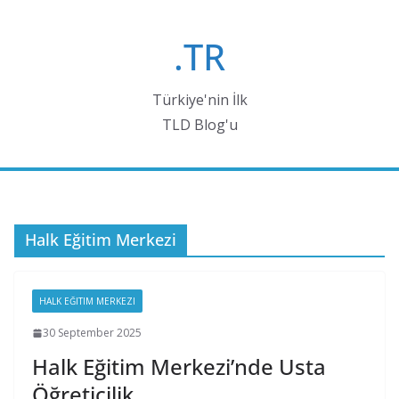
Skip
to
.TR
content
Türkiye'nin İlk
TLD Blog'u
Halk Eğitim Merkezi
HALK EĞITIM MERKEZI
30 September 2025
Halk Eğitim Merkezi’nde Usta
Öğreticilik