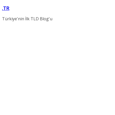
Skip
.TR
to
content
Türkiye'nin İlk TLD Blog'u