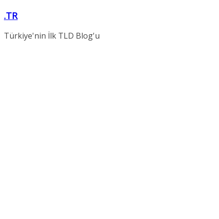
Skip
.TR
to
content
Türkiye'nin İlk TLD Blog'u