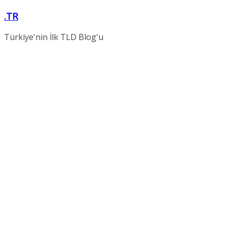
Skip
.TR
to
content
Türkiye'nin İlk TLD Blog'u