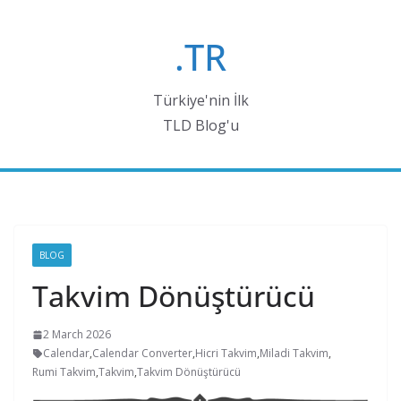
Skip
to
.TR
content
Türkiye'nin İlk
TLD Blog'u
BLOG
Takvim Dönüştürücü
2 March 2026
Calendar
,
Calendar Converter
,
Hicri Takvim
,
Miladi Takvim
,
Rumi Takvim
,
Takvim
,
Takvim Dönüştürücü