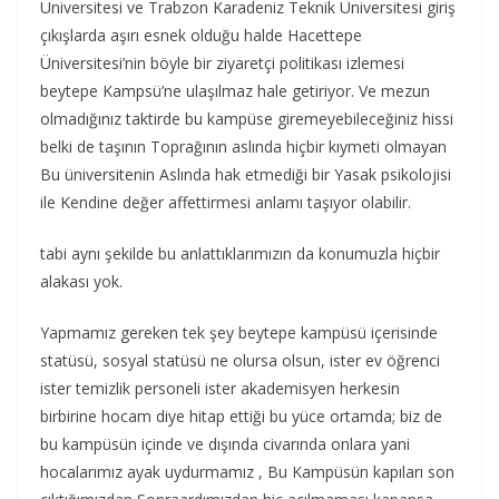
Üniversitesi ve Trabzon Karadeniz Teknik Üniversitesi giriş
çıkışlarda aşırı esnek olduğu halde Hacettepe
Üniversitesi’nin böyle bir ziyaretçi politikası izlemesi
beytepe Kampsü’ne ulaşılmaz hale getiriyor. Ve mezun
olmadığınız taktirde bu kampüse giremeyebileceğiniz hissi
belki de taşının Toprağının aslında hiçbir kıymeti olmayan
Bu üniversitenin Aslında hak etmediği bir Yasak psikolojisi
ile Kendine değer affettirmesi anlamı taşıyor olabilir.
tabi aynı şekilde bu anlattıklarımızın da konumuzla hiçbir
alakası yok.
Yapmamız gereken tek şey beytepe kampüsü içerisinde
statüsü, sosyal statüsü ne olursa olsun, ister ev öğrenci
ister temizlik personeli ister akademisyen herkesin
birbirine hocam diye hitap ettiği bu yüce ortamda; biz de
bu kampüsün içinde ve dışında civarında onlara yani
hocalarımız ayak uydurmamız , Bu Kampüsün kapıları son