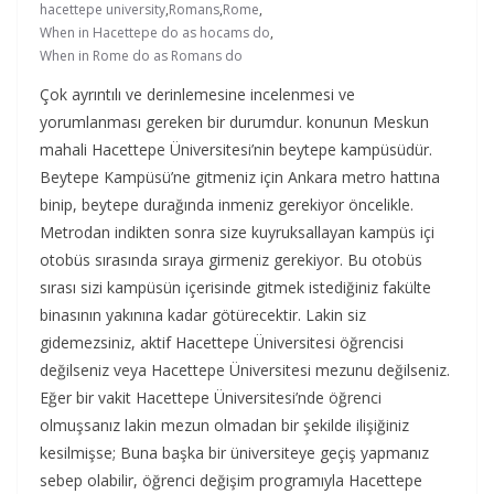
hacettepe university
,
Romans
,
Rome
,
When in Hacettepe do as hocams do
,
When in Rome do as Romans do
Çok ayrıntılı ve derinlemesine incelenmesi ve
yorumlanması gereken bir durumdur. konunun Meskun
mahali Hacettepe Üniversitesi’nin beytepe kampüsüdür.
Beytepe Kampüsü’ne gitmeniz için Ankara metro hattına
binip, beytepe durağında inmeniz gerekiyor öncelikle.
Metrodan indikten sonra size kuyruksallayan kampüs içi
otobüs sırasında sıraya girmeniz gerekiyor. Bu otobüs
sırası sizi kampüsün içerisinde gitmek istediğiniz fakülte
binasının yakınına kadar götürecektir. Lakin siz
gidemezsiniz, aktif Hacettepe Üniversitesi öğrencisi
değilseniz veya Hacettepe Üniversitesi mezunu değilseniz.
Eğer bir vakit Hacettepe Üniversitesi’nde öğrenci
olmuşsanız lakin mezun olmadan bir şekilde ilişiğiniz
kesilmişse; Buna başka bir üniversiteye geçiş yapmanız
sebep olabilir, öğrenci değişim programıyla Hacettepe