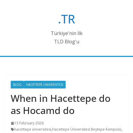
Skip
to
.TR
content
Türkiye'nin İlk
TLD Blog'u
BLOG
HACETTEPE ÜNIVERSITESI
When in Hacettepe do
as Hocamd do
13 February 2026
hacettepe üniversitesi
,
Hacettepe Üniversitesi Beytepe Kampüsü
,