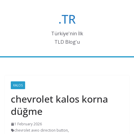
Skip
to
.TR
content
Türkiye'nin İlk
TLD Blog'u
KALOS
chevrolet kalos korna
düğme
1 February 2026
chevrolet aveo direction button
,