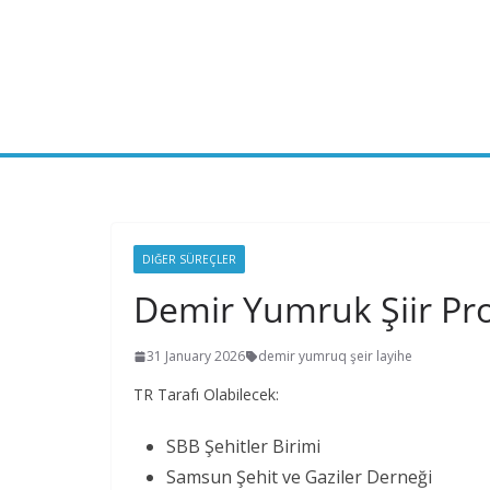
Skip
to
content
DIĞER SÜREÇLER
Demir Yumruk Şiir Pro
31 January 2026
demir yumruq şeir layihe
TR Tarafı Olabilecek:
SBB Şehitler Birimi
Samsun Şehit ve Gaziler Derneği