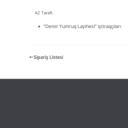
AZ Tarafı:
“Demir Yumruq Layihesi” iştiraqçıları
Sipariş Listesi