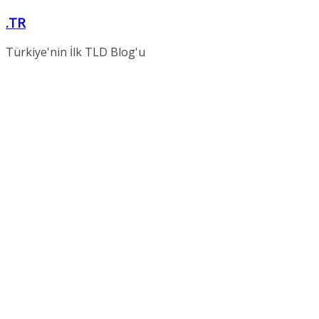
Skip
.TR
to
content
Türkiye'nin İlk TLD Blog'u