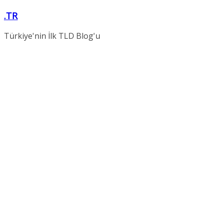
Skip
.TR
to
content
Türkiye'nin İlk TLD Blog'u