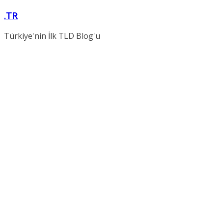
Skip
.TR
to
content
Türkiye'nin İlk TLD Blog'u