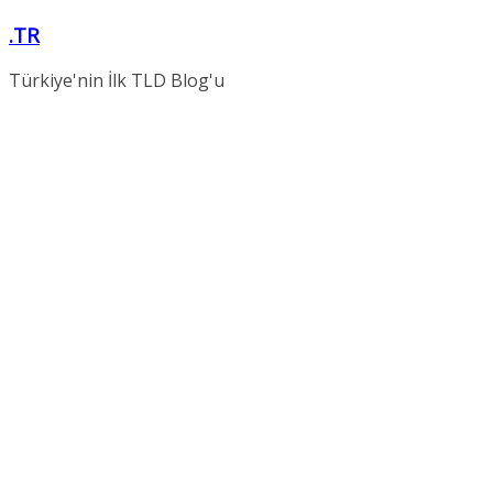
Skip
.TR
to
content
Türkiye'nin İlk TLD Blog'u