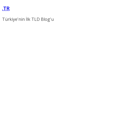
Skip
.TR
to
content
Türkiye'nin İlk TLD Blog'u