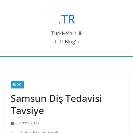
Skip
to
.TR
content
Türkiye'nin İlk
TLD Blog'u
BLOG
Samsun Diş Tedavisi
Tavsiye
26 March 2025