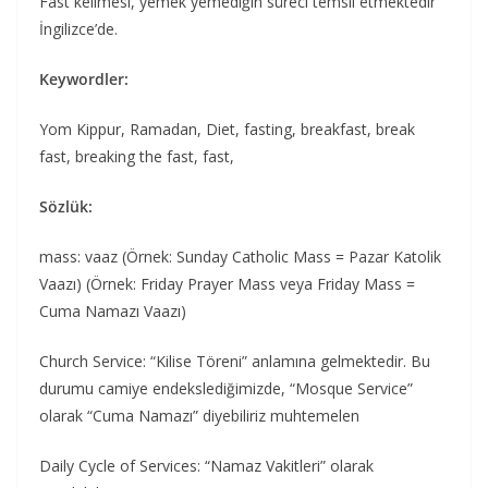
Fast kelimesi, yemek yemediğin süreci temsil etmektedir
İngilizce’de.
Keywordler:
Yom Kippur, Ramadan, Diet, fasting, breakfast, break
fast, breaking the fast, fast,
Sözlük:
mass: vaaz (Örnek: Sunday Catholic Mass = Pazar Katolik
Vaazı) (Örnek: Friday Prayer Mass veya Friday Mass =
Cuma Namazı Vaazı)
Church Service: “Kilise Töreni” anlamına gelmektedir. Bu
durumu camiye endekslediğimizde, “Mosque Service”
olarak “Cuma Namazı” diyebiliriz muhtemelen
Daily Cycle of Services: “Namaz Vakitleri” olarak