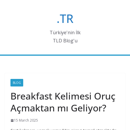
Skip
to
.TR
content
Türkiye'nin İlk
TLD Blog'u
BLOG
Breakfast Kelimesi Oruç
Açmaktan mı Geliyor?
15 March 2025