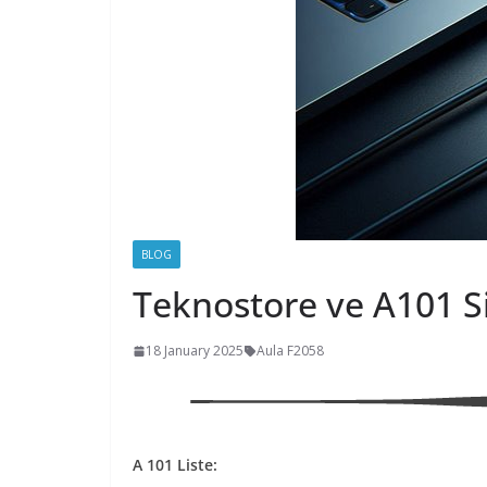
BLOG
Teknostore ve A101 Si
18 January 2025
Aula F2058
A 101 Liste: