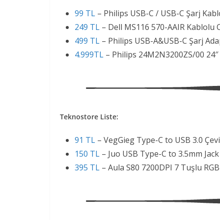
99 TL
– Philips USB-C / USB-C Şarj Kab
249 TL
– Dell MS116 570-AAIR Kablolu 
499 TL
– Philips USB-A&USB-C Şarj Ad
4.999TL
– Philips 24M2N3200ZS/00 24″ 
Teknostore Liste:
91 TL
– VegGieg Type-C to USB 3.0 Çev
150 TL
– Juo USB Type-C to 3.5mm Jack 
395 TL
– Aula S80 7200DPI 7 Tuşlu RG