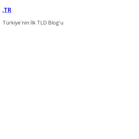
Skip
.TR
to
content
Türkiye'nin İlk TLD Blog'u