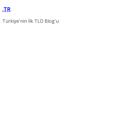
Skip
.TR
to
content
Türkiye'nin İlk TLD Blog'u