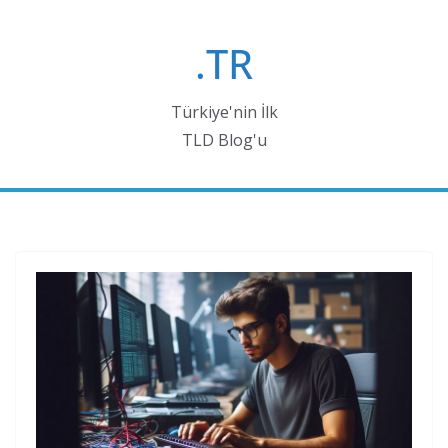
Skip
to
.TR
content
Türkiye'nin İlk
TLD Blog'u